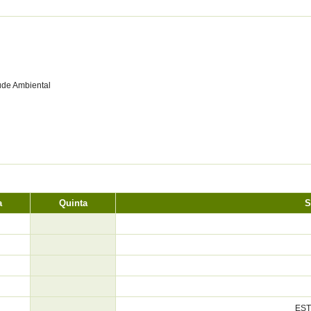
úde Ambiental
a
Quinta
S
EST