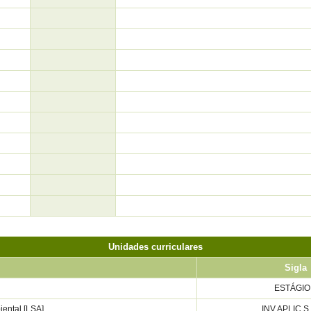
Unidades curriculares
Sigla
ESTÁGIO 
ental [LSA]
INV.APLIC.