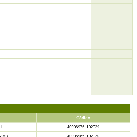
Código
II
40006976_192729
S.AMB
40006965_192730