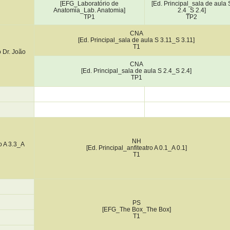
[EFG_Laboratório de
[Ed. Principal_sala de aula 
Anatomia_Lab. Anatomia]
2.4_S 2.4]
TP1
TP2
CNA
[Ed. Principal_sala de aula S 3.11_S 3.11]
T1
o Dr. João
CNA
[Ed. Principal_sala de aula S 2.4_S 2.4]
TP1
NH
o A 3.3_A
[Ed. Principal_anfiteatro A 0.1_A 0.1]
T1
PS
[EFG_The Box_The Box]
T1