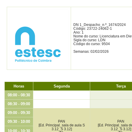
DN 1_Despacho_n.º_1674/2024
Código: 23722-24062-1
Ano: 1
Nome do curso: Licenciatura em Diet
Sigla do curso: LDN
Código do curso: 9504
Semanas: 02/02/2026
Horas
Segunda
Terça
08:00 - 08:30
08:30 - 09:00
09:00 - 09:30
09:30 - 10:00
PAN
PAN
[Ed. Principal_sala de aula S
[Ed. Principal_sala d
3.12_S 3.12]
3.12_S 3.12]
10:00 - 10:30