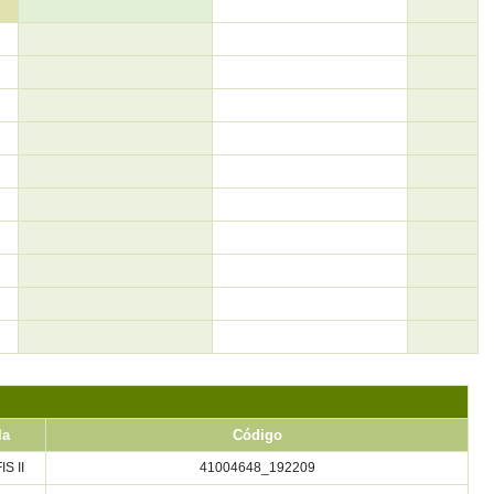
la
Código
S II
41004648_192209