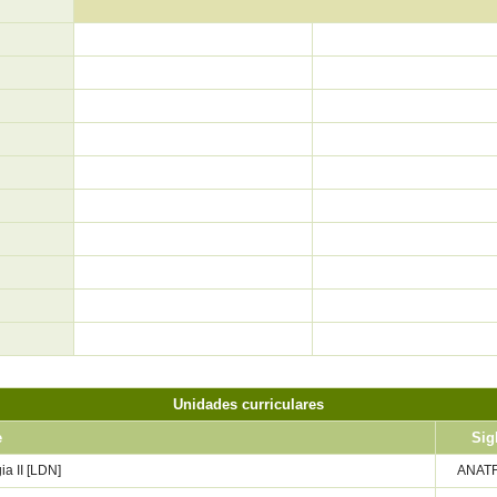
Unidades curriculares
e
Sig
ia II [LDN]
ANATFI