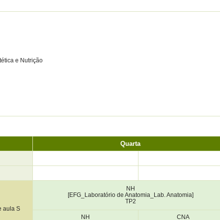
ética e Nutrição
Quarta
NH
[EFG_Laboratório de Anatomia_Lab. Anatomia]
TP2
e aula S
NH
CNA