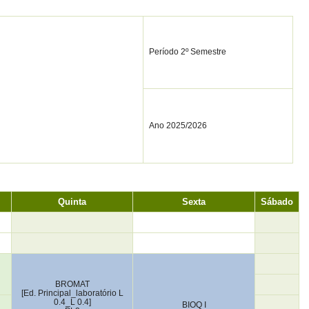
Período 2º Semestre
Ano 2025/2026
Quinta
Sexta
Sábado
BROMAT
[Ed. Principal_laboratório L
0.4_L 0.4]
BIOQ I