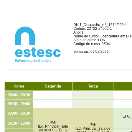
DN 1_Despacho_n.º_1674/2024
Código: 23722-24062-1
Ano: 1
Nome do curso: Licenciatura em Diet
Sigla do curso: LDN
Código do curso: 9504
Semanas: 09/02/2026
Horas
Segunda
Terça
08:00 - 08:30
08:30 - 09:00
09:00 - 09:30
[EFG_
PAN
09:30 - 10:00
PAN
[Ed. Principal_sala
[Ed. Principal_sala de
de aula S 3.12_S