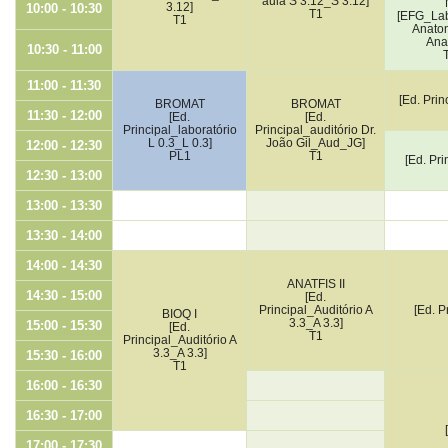
aula S 3.12_S 3.12]
3.12]
10:00 - 10:30
T1
[EFG_Lab
T1
Anato
Ana
10:30 - 11:00
11:00 - 11:30
[Ed. Prin
BROMAT
BROMAT
11:30 - 12:00
[Ed.
[Ed.
Principal_laboratório
Principal_auditório Dr.
L 0.3_L 0.3]
João Gil_Aud_JG]
12:00 - 12:30
PL1
T1
[Ed. Pri
12:30 - 13:00
13:00 - 13:30
13:30 - 14:00
14:00 - 14:30
ANATFIS II
14:30 - 15:00
[Ed.
Principal_Auditório A
[Ed. P
BIOQ I
3.3_A 3.3]
15:00 - 15:30
[Ed.
T1
Principal_Auditório A
3.3_A 3.3]
15:30 - 16:00
T1
16:00 - 16:30
16:30 - 17:00
17:00 - 17:30