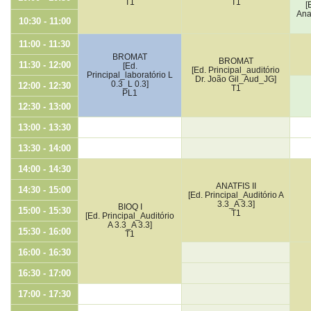
T1
T1
[
Ana
10:30 - 11:00
11:00 - 11:30
BROMAT
BROMAT
11:30 - 12:00
[Ed.
[Ed. Principal_auditório
Principal_laboratório L
Dr. João Gil_Aud_JG]
0.3_L 0.3]
12:00 - 12:30
T1
PL1
12:30 - 13:00
13:00 - 13:30
13:30 - 14:00
14:00 - 14:30
ANATFIS II
14:30 - 15:00
[Ed. Principal_Auditório A
3.3_A 3.3]
BIOQ I
15:00 - 15:30
T1
[Ed. Principal_Auditório
A 3.3_A 3.3]
15:30 - 16:00
T1
16:00 - 16:30
16:30 - 17:00
17:00 - 17:30