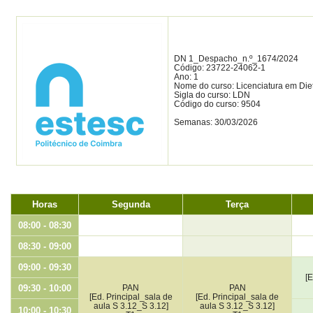
DN 1_Despacho_n.º_1674/2024
Código: 23722-24062-1
Ano: 1
Nome do curso: Licenciatura em Diet
Sigla do curso: LDN
Código do curso: 9504
Semanas: 30/03/2026
Horas
Segunda
Terça
08:00 - 08:30
08:30 - 09:00
09:00 - 09:30
[
09:30 - 10:00
PAN
PAN
[Ed. Principal_sala de
[Ed. Principal_sala de
aula S 3.12_S 3.12]
aula S 3.12_S 3.12]
10:00 - 10:30