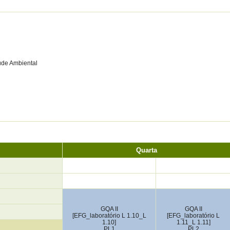
úde Ambiental
Quarta
GQA II
GQA II
[EFG_laboratório L 1.10_L
[EFG_laboratório L
1.10]
1.11_L 1.11]
PL1
PL2