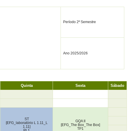
Período 2º Semestre
Ano 2025/2026
Quinta
Sexta
Sábado
ST
GQA II
[EFG_laboratório L 1.11_L
[EFG_The Box_The Box]
1.11]
TP1
PL1