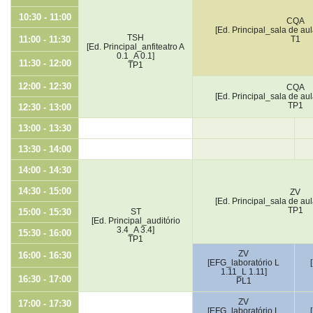
10:30 - 11:00
CQA
[Ed. Principal_sala de au
TSH
11:00 - 11:30
T1
[Ed. Principal_anfiteatro A
0.1_A 0.1]
11:30 - 12:00
TP1
12:00 - 12:30
CQA
[Ed. Principal_sala de au
TP1
12:30 - 13:00
13:00 - 13:30
13:30 - 14:00
14:00 - 14:30
14:30 - 15:00
ZV
[Ed. Principal_sala de au
TP1
15:00 - 15:30
ST
[Ed. Principal_auditório
3.4_A 3.4]
15:30 - 16:00
TP1
ZV
16:00 - 16:30
[EFG_laboratório L
1.11_L 1.11]
16:30 - 17:00
PL1
ZV
17:00 - 17:30
[EFG_laboratório L