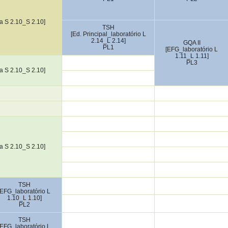
la S 2.10_S 2.10]
TSH
[Ed. Principal_laboratório L
2.14_L 2.14]
GQA II
PL1
[EFG_laboratório L
1.11_L 1.11]
PL3
la S 2.10_S 2.10]
la S 2.10_S 2.10]
TSH
[EFG_laboratório L
1.10_L 1.10]
PL2
TSH
[EFG_laboratório L