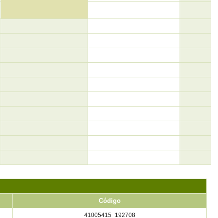
Código
41005415_192708