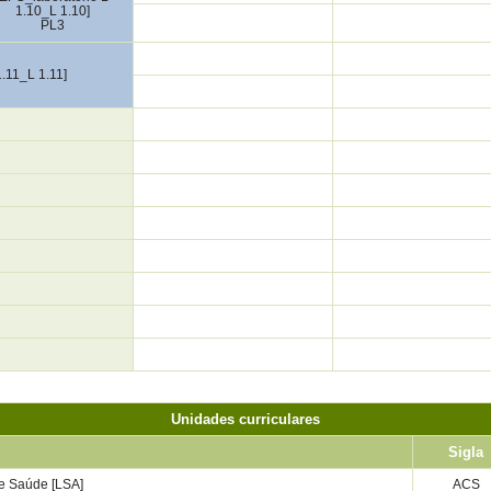
1.10_L 1.10]
PL3
.11_L 1.11]
Unidades curriculares
Sigla
 e Saúde [LSA]
ACS