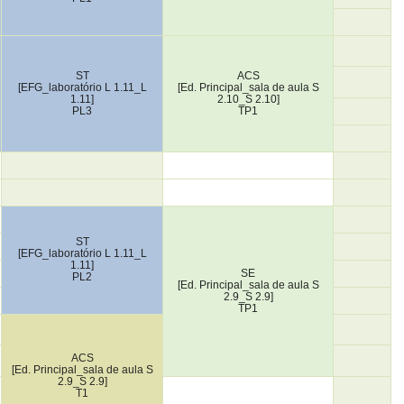
ST
ACS
[EFG_laboratório L 1.11_L
[Ed. Principal_sala de aula S
1.11]
2.10_S 2.10]
PL3
TP1
ST
[EFG_laboratório L 1.11_L
1.11]
SE
PL2
[Ed. Principal_sala de aula S
2.9_S 2.9]
TP1
ACS
[Ed. Principal_sala de aula S
2.9_S 2.9]
T1