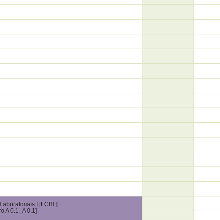
aboratoriais I [LCBL]
ro A 0.1_A 0.1]