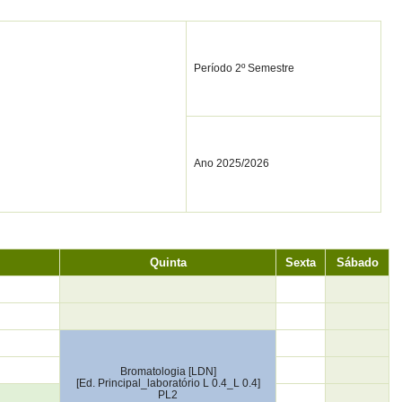
Período 2º Semestre
Ano 2025/2026
Quinta
Sexta
Sábado
Bromatologia [LDN]
[Ed. Principal_laboratório L 0.4_L 0.4]
PL2