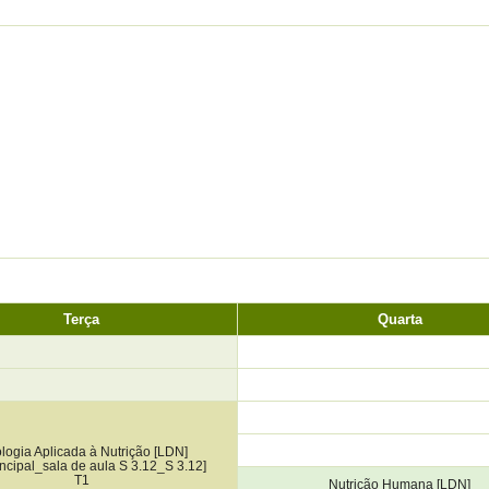
Terça
Quarta
logia Aplicada à Nutrição [LDN]
incipal_sala de aula S 3.12_S 3.12]
T1
Nutrição Humana [LDN]