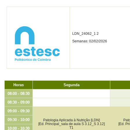
LDN_24062_1 2
Semanas: 02/02/2026
Horas
Segunda
08:00 - 08:30
08:30 - 09:00
09:00 - 09:30
09:30 - 10:00
Patologia Aplicada à Nutrição [LDN]
Pato
[Ed. Principal_sala de aula S 3.12_S 3.12]
[Ed. Pr
T1
10:00 - 10:30