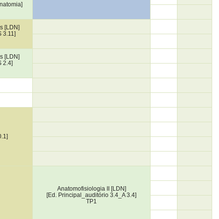
natomia]
s [LDN]
 3.11]
s [LDN]
 2.4]
0.1]
Anatomofisiologia II [LDN]
[Ed. Principal_auditório 3.4_A 3.4]
TP1