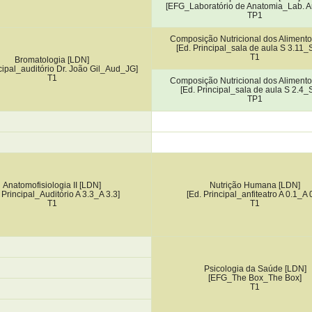
[EFG_Laboratório de Anatomia_Lab. A
TP1
Composição Nutricional dos Alimento
[Ed. Principal_sala de aula S 3.11_S
T1
Bromatologia [LDN]
ncipal_auditório Dr. João Gil_Aud_JG]
T1
Composição Nutricional dos Alimento
[Ed. Principal_sala de aula S 2.4_S
TP1
Anatomofisiologia II [LDN]
Nutrição Humana [LDN]
 Principal_Auditório A 3.3_A 3.3]
[Ed. Principal_anfiteatro A 0.1_A 
T1
T1
Psicologia da Saúde [LDN]
[EFG_The Box_The Box]
T1