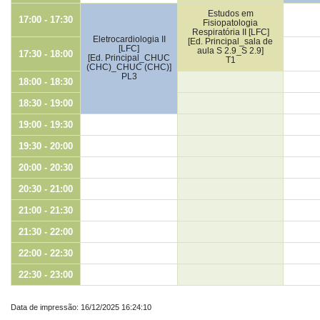
Estudos em
17:00 - 17:30
Fisiopatologia
Respiratória II [LFC]
Eletrocardiologia II
[Ed. Principal_sala de
[LFC]
aula S 2.9_S 2.9]
17:30 - 18:00
[Ed. Principal_CHUC
T1
(CHC)_CHUC (CHC)]
PL3
18:00 - 18:30
18:30 - 19:00
19:00 - 19:30
19:30 - 20:00
20:00 - 20:30
20:30 - 21:00
21:00 - 21:30
21:30 - 22:00
22:00 - 22:30
22:30 - 23:00
Data de impressão: 16/12/2025 16:24:10