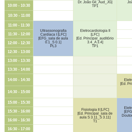
Dr. João Gil_Aud_JG]
Jo
10:00 - 10:30
TP1
10:30 - 11:00
11:00 - 11:30
Ultrassonografia
Eletrocardiologia II
11:30 - 12:00
Cardíaca I [LFC]
[LFC]
[EFG_sala de aula
[Ed. Principal_auditório
0.1_S 0.1]
3.4_A 3.4]
12:00 - 12:30
PL3
TP1
12:30 - 13:00
13:00 - 13:30
13:30 - 14:00
14:00 - 14:30
Eletr
[Ed. Pr
14:30 - 15:00
15:00 - 15:30
Eletr
Fisiologia II [LFC]
15:30 - 16:00
[EFG_
[Ed. Principal_sala de
Doutor
aula S 3.11_S 3.11]
16:00 - 16:30
T1
16:30 - 17:00