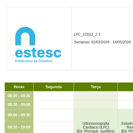
LFC_22622_2 3
Semanas: 02/02/2026 - 18/05/2026
Horas
Segunda
Terça
08:00 - 08:30
08:30 - 09:00
09:00 - 09:30
Ultrassonografia
Estudo
09:30 - 10:00
Cardíaca I [LFC]
Resp
[Ed. Principal_auditório
[Ed. Pr