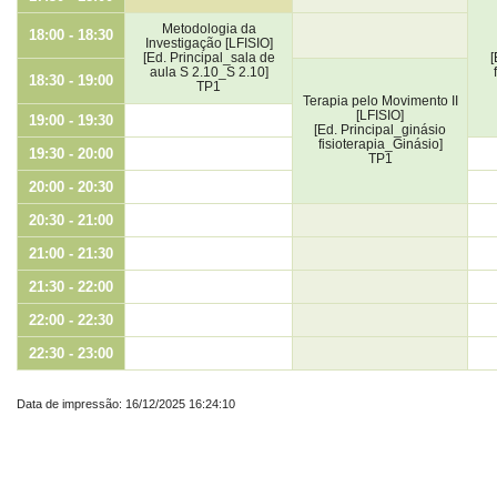
Metodologia da
18:00 - 18:30
Investigação [LFISIO]
[Ed. Principal_sala de
[
aula S 2.10_S 2.10]
18:30 - 19:00
TP1
Terapia pelo Movimento II
[LFISIO]
19:00 - 19:30
[Ed. Principal_ginásio
fisioterapia_Ginásio]
19:30 - 20:00
TP1
20:00 - 20:30
20:30 - 21:00
21:00 - 21:30
21:30 - 22:00
22:00 - 22:30
22:30 - 23:00
Data de impressão: 16/12/2025 16:24:10