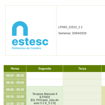
LFISIO_22522_2 2
Semanas: 20/04/2026
Horas
Segunda
Terça
08:00 - 08:30
08:30 - 09:00
09:00 - 09:30
Terapias Manuais II
09:30 - 10:00
[LFISIO]
[Ed. Principal_sala de
aula S 2.6_S 2.6]
10:00 - 10:30