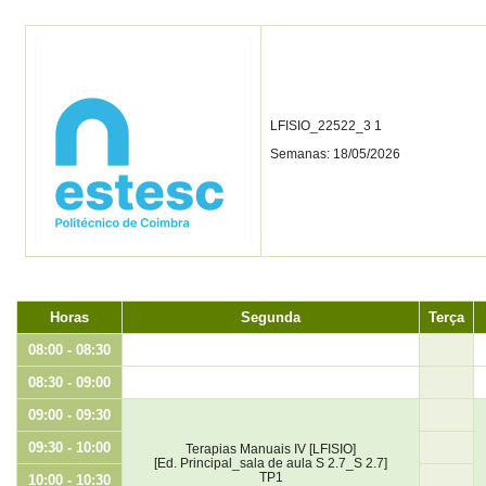
LFISIO_22522_3 1
Semanas: 18/05/2026
Horas
Segunda
Terça
08:00 - 08:30
08:30 - 09:00
09:00 - 09:30
09:30 - 10:00
Terapias Manuais IV [LFISIO]
[Ed. Principal_sala de aula S 2.7_S 2.7]
TP1
10:00 - 10:30