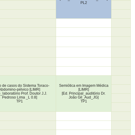
PL2
o de casos do Sistema Toraco-
Semiótica em Imagem Médica
Abdomino-pélvico [LIMR]
[LIMR]
_laboratório Prof. Doutor J.J.
[Ed. Principal_auditório Dr.
Pedroso Lima _L 0.8]
João Gil_Aud_JG]
TP1
TP1