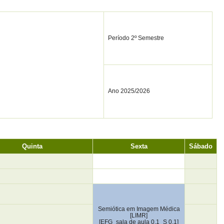
Período 2º Semestre
Ano 2025/2026
Quinta
Sexta
Sábado
Semiótica em Imagem Médica
[LIMR]
[EFG_sala de aula 0.1_S 0.1]