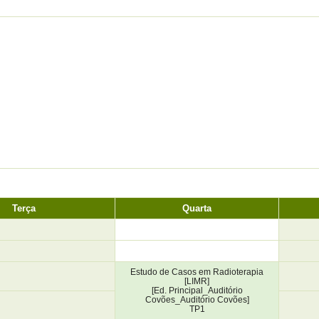
Terça
Quarta
Estudo de Casos em Radioterapia
[LIMR]
[Ed. Principal_Auditório
Covões_Auditório Covões]
TP1