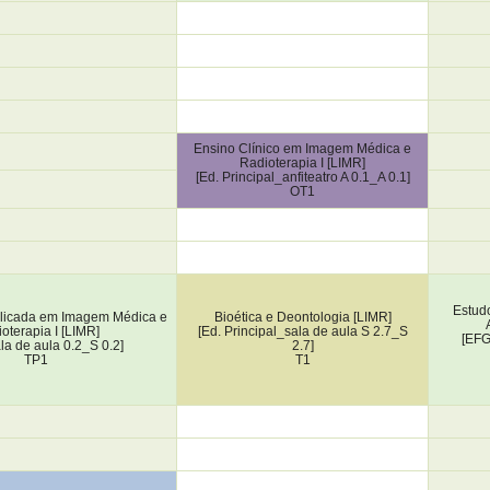
Ensino Clínico em Imagem Médica e
Radioterapia I [LIMR]
[Ed. Principal_anfiteatro A 0.1_A 0.1]
OT1
Estud
plicada em Imagem Médica e
Bioética e Deontologia [LIMR]
oterapia I [LIMR]
[Ed. Principal_sala de aula S 2.7_S
[EFG
a de aula 0.2_S 0.2]
2.7]
TP1
T1