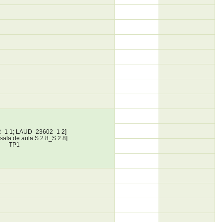
_1 1; LAUD_23602_1 2]
_sala de aula S 2.8_S 2.8]
TP1