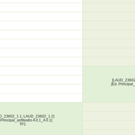
[LAUD_23602
[Ed. Principal
D_23602_1 1; LAUD_23602_1 2]
 Principal_anfiteatro A 0.1_A 0.1]
TP1