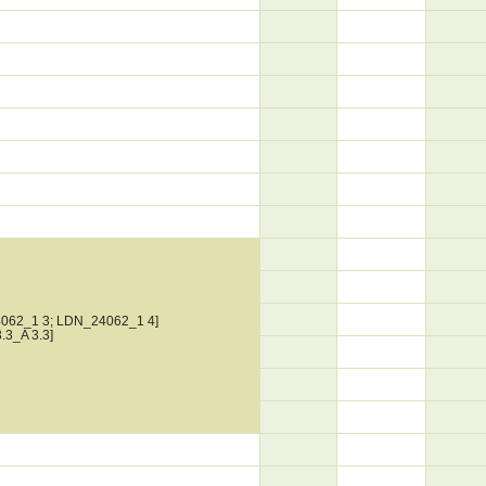
062_1 3; LDN_24062_1 4]
3.3_A 3.3]