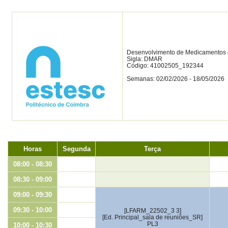
Desenvolvimento de Medicamentos 
Sigla: DMAR
Código: 41002505_192344
Semanas: 02/02/2026 - 18/05/2026
Horas
Segunda
Terça
08:00 - 08:30
08:30 - 09:00
09:00 - 09:30
09:30 - 10:00
[LFARM_22502_3 3]
[Ed. Principal_sala de reuniões_SR]
PL3
10:00 - 10:30