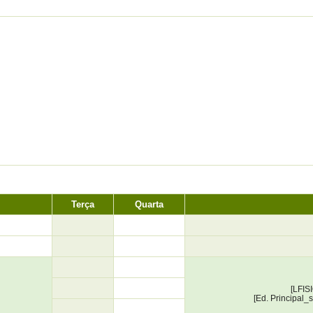
Terça
Quarta
[LFIS
[Ed. Principal_