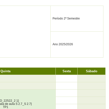
Período 2º Semestre
Ano 2025/2026
Quinta
Sexta
Sábado
IO_22522_2 1]
sala de aula S 2.7_S 2.7]
TP1