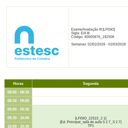
Exame/Avaliação III [LFISIO]
Sigla: E/A III
Código: 40005876_192506
Semanas: 02/02/2026 - 02/03/2026
Horas
Segunda
08:00 - 08:30
08:30 - 09:00
09:00 - 09:30
09:30 - 10:00
[LFISIO_22522_2 1]
[Ed. Principal_sala de aula S 2.7_S 2.7]
TP1
10:00 - 10:30