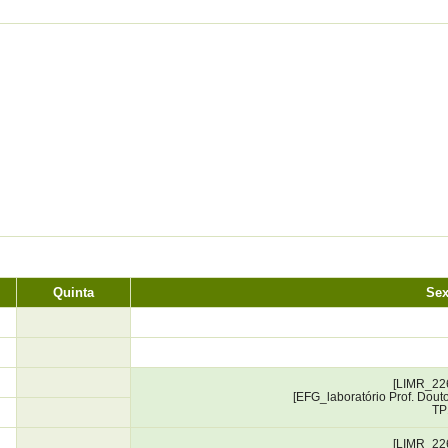
Quinta
Sex
[LIMR_22
[EFG_laboratório Prof. Douto
TP
[LIMR_22