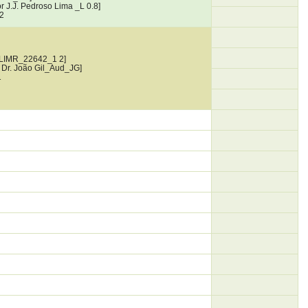
r J.J. Pedroso Lima _L 0.8]
2
 LIMR_22642_1 2]
o Dr. João Gil_Aud_JG]
1