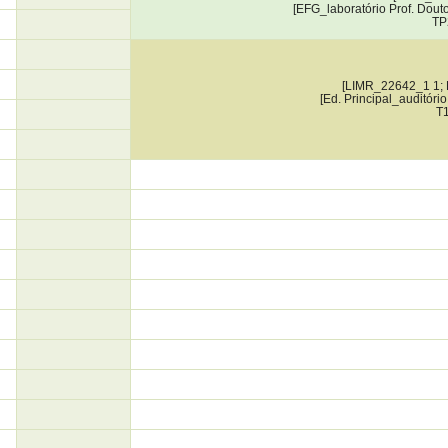
[EFG_laboratório Prof. Douto
TP
[LIMR_22642_1 1;
[Ed. Principal_auditóri
T