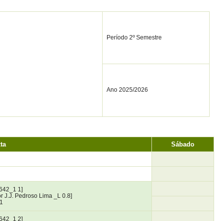
Período 2º Semestre
Ano 2025/2026
ta
Sábado
642_1 1]
r J.J. Pedroso Lima _L 0.8]
1
642_1 2]