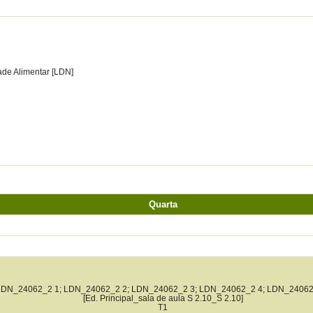
ade Alimentar [LDN]
Quarta
LDN_24062_2 1; LDN_24062_2 2; LDN_24062_2 3; LDN_24062_2 4; LDN_24062
[Ed. Principal_sala de aula S 2.10_S 2.10]
T1