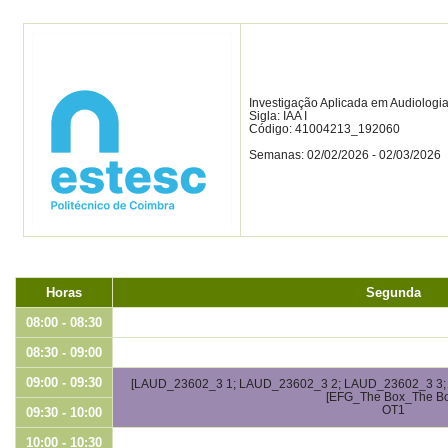
Investigação Aplicada em Audiologia
Sigla: IAA I
Código: 41004213_192060
Semanas: 02/02/2026 - 02/03/2026
Horas
Segunda
08:00 - 08:30
08:30 - 09:00
09:00 - 09:30
[LAUD_23602_3 1; LAUD_23602_3 2; LAUD_23602_3 3;
[EFG_The Box_The Bo
OT1
09:30 - 10:00
10:00 - 10:30