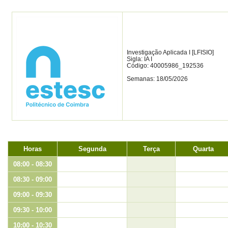
Investigação Aplicada I [LFISIO]
Sigla: IA I
Código: 40005986_192536
Semanas: 18/05/2026
Horas
Segunda
Terça
Quarta
08:00 - 08:30
08:30 - 09:00
09:00 - 09:30
09:30 - 10:00
10:00 - 10:30