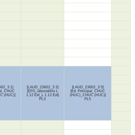
02_3 1]
[LAUD_23602_3 3]
[LAUD_23602_3 5]
ipal_CHUC
[EFG_laboratório L
[Ed. Principal_CHUC
C (HUC)]
1.12 Ext_L 1.12 Ext]
(HUC)_CHUC (HUC)]
1
PL3
PL5