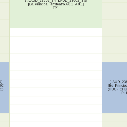
3; LAUD_23602_3 4; LAUD_23602_3 5]
[Ed. Principal_anfiteatro A 0.1_A 0.1]
TP1
4]
[LAUD_236
HUC
[Ed. Princ
C)]
(HUC)_CHU
PL