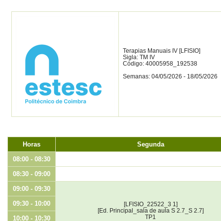
Terapias Manuais IV [LFISIO]
Sigla: TM IV
Código: 40005958_192538
Semanas: 04/05/2026 - 18/05/2026
Horas
Segunda
08:00 - 08:30
08:30 - 09:00
09:00 - 09:30
09:30 - 10:00
[LFISIO_22522_3 1]
[Ed. Principal_sala de aula S 2.7_S 2.7]
TP1
10:00 - 10:30